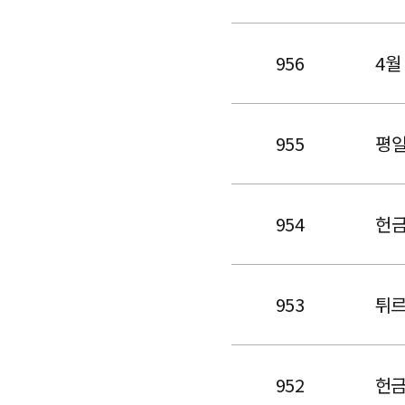
956
4월
955
평일
954
헌
953
튀르
952
헌금