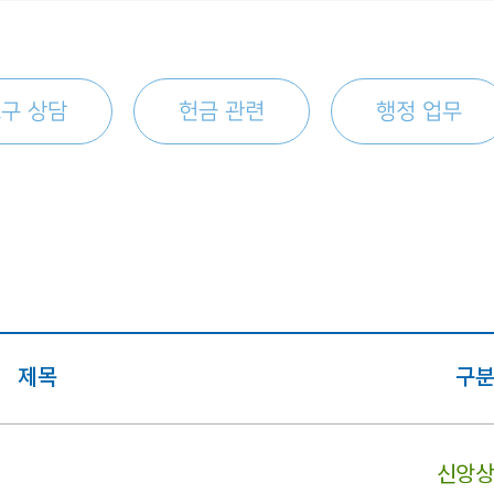
구 상담
헌금 관련
행정 업무
제목
구
신앙