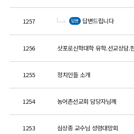
답변드립니다
1257
답변
1256
삿포로신학대학 유학.선교상담.
1255
정치인들 소개
1254
농어촌선교회 담당자님께
1253
심상종 교수님 성령대망회