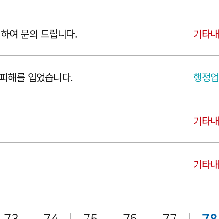
련하여 문의 드립니다.
기타내
피해를 입었습니다.
행정업
기타내
기타내
78
73
74
75
76
77