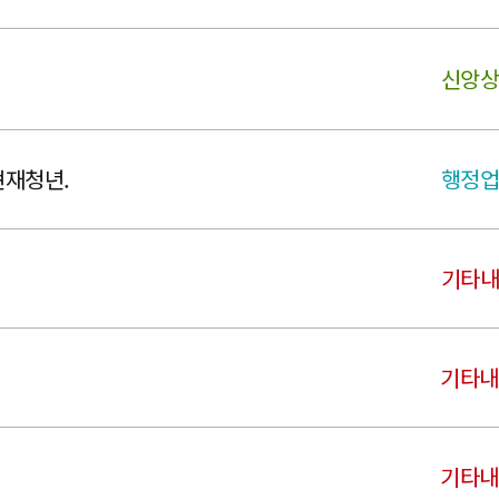
신앙
현재청년.
행정
기타
기타
기타내