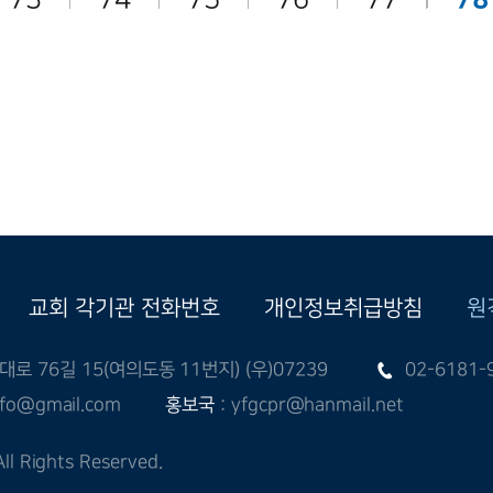
교회 각기관 전화번호
개인정보취급방침
원
 76길 15(여의도동 11번지) (우)07239
02-6181-
nfo@gmail.com
홍보국
: yfgcpr@hanmail.net
l Rights Reserved.