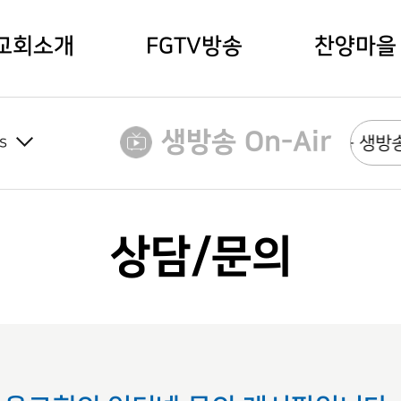
교회소개
FGTV방송
찬양마을
생방송 On-Air
s
다음 생방송은 제
상담/문의