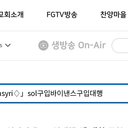
교회소개
FGTV방송
찬양마을
생방송 On-Air
s