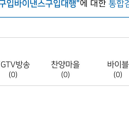
에 대한
sol구입바이낸스구입대행"
통합
FGTV방송
찬양마을
바이블
(0)
(0)
(0)