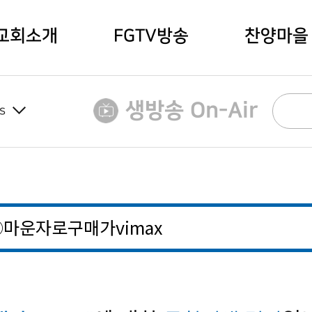
교회소개
FGTV방송
찬양마을
생방송 On-Air
s