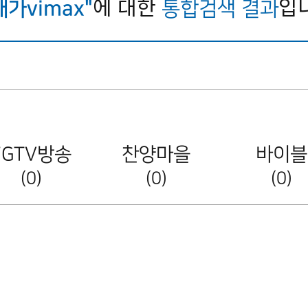
에 대한
입
가vimax"
통합검색 결과
FGTV방송
찬양마을
바이블
(0)
(0)
(0)