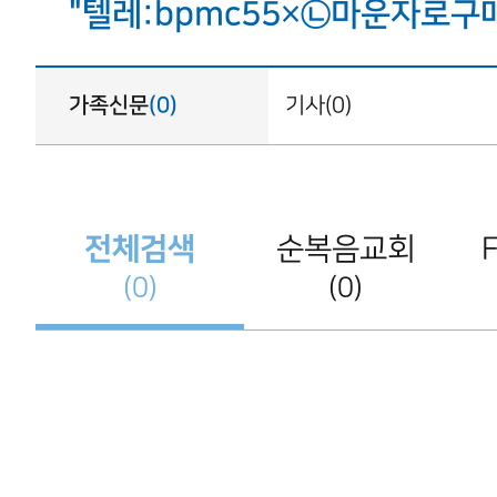
"텔레:bpmc55×㉡마운자로구매
가족신문
(0)
기사(0)
전체검색
순복음교회
(0)
(0)