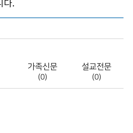
니다.
가족신문
설교전문
(0)
(0)