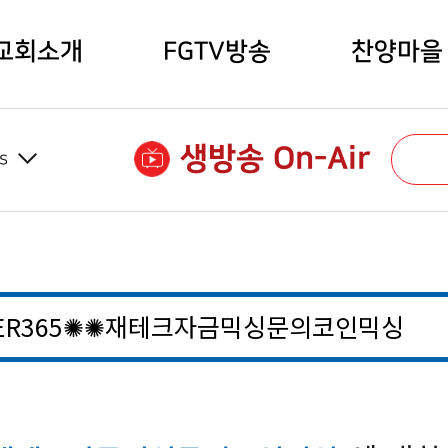
교회소개
FGTV방송
찬양마을
생방송 On-Air
s