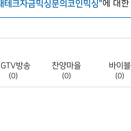
에 대
✺✺재테크자금믹싱문의코인믹싱"
FGTV방송
찬양마을
바이블
(0)
(0)
(0)