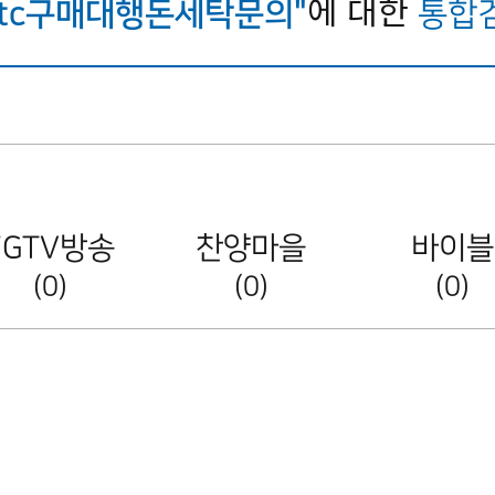
에 대한
♢btc구매대행돈세탁문의"
통합
FGTV방송
찬양마을
바이블
(0)
(0)
(0)