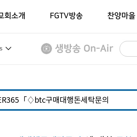
교회소개
FGTV방송
찬양마을
생방송 On-Air
s